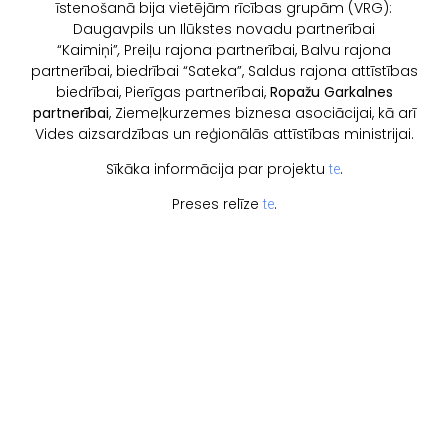
īstenošanā bija vietējām rīcības grupām (VRG):
Daugavpils un Ilūkstes novadu partnerībai
“Kaimiņi”
,
Preiļu rajona partnerībai, Balvu rajona
partnerībai, biedrībai “Sateka”, Saldus rajona attīstības
biedrībai, Pierīgas partnerībai,
Ropažu Garkalnes
partnerībai
, Ziemeļkurzemes biznesa asociācijai, kā arī
Vides aizsardzības un reģionālās attīstības ministrijai.
Sīkāka informācija par projektu
.
te
Preses relīze
.
te