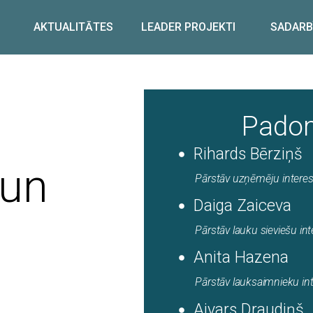
AKTUALITĀTES
LEADER PROJEKTI
SADARB
Pado
Rihards Bērziņš
 un
Pārstāv uzņēmēju intere
Daiga Zaiceva
Pārstāv lauku sieviešu in
Anita Hazena
Pārstāv lauksaimnieku in
Aivars Draudiņš