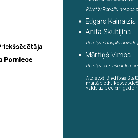
Pārstāv Ropažu novada p
Edgars Kainaizis
Anita Skubiļina
Pārstāv Salaspils novada 
Priekšsēdētāja
Mārtiņš Vimba
a Porniece
Pārstāv jauniešu interese
Atbilstoši Biedrības Sta
martā biedru kopsapulcē 
valde uz pieciem gadiem