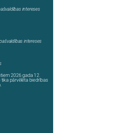
ašvaldības intereses
pašvaldības intereses
s
tūtiem 2026.gada 12.
tika pārvēlēta biedrības
.