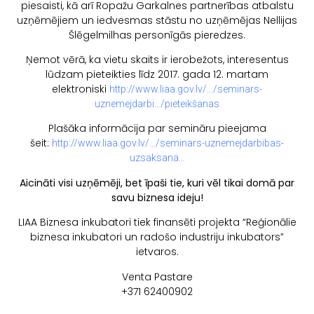
piesaisti, kā arī Ropažu Garkalnes partnerības atbalstu
uzņēmējiem un iedvesmas stāstu no uzņēmējas Nellijas
Šlēgelmilhas personīgās pieredzes.
Ņemot vērā, ka vietu skaits ir ierobežots, interesentus
lūdzam pieteikties līdz 2017. gada 12. martam
elektroniski
http://www.liaa.gov.lv/…/seminars-
uznemejdarbi…/pieteikšanas
Plašāka informācija par semināru pieejama
šeit:
http://www.liaa.gov.lv/…/seminars-uznemejdarbibas-
uzsaksana…
Aicināti visi uzņēmēji, bet īpaši tie, kuri vēl tikai domā par
savu biznesa ideju!
LIAA Biznesa inkubatori tiek finansēti projekta “Reģionālie
biznesa inkubatori un radošo industriju inkubators”
ietvaros.
Venta Pastare
+371 62400902