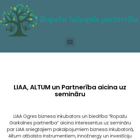
LIAA, ALTUM un Partnerība aicina uz
semināru
LIAA Ogres biznesa inkubators un biedrība “Ropažu
Garkalnes partnerība” aicina interesentus uz semināru
par LIAA sniegtajiem pakalpojumiem biznesa inkubatorā,
Altum atbalsta instrumentiem, InnoEnergy un investīciju