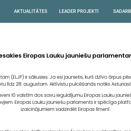
AKTUALITĀTES
LEADER PROJEKTI
SADARB
iesakies Eiropas Lauku jauniešu parlamenta
(ELJP) ir sākusies. Ja esi jaunietis, kurš dzīvo ārpus pilsē
tu līdz 28. augustam. Aktīvistu pulcēšanās notiks Asturiasā
veni 10 valstīm dos savu ieguldījumu Eiropas Lauku jauni
vjiem. Eiropas Lauku jauniešu parlaments ir spēcīga platf
izaicinājumiem sadzirdēt Eiropas līmenī.