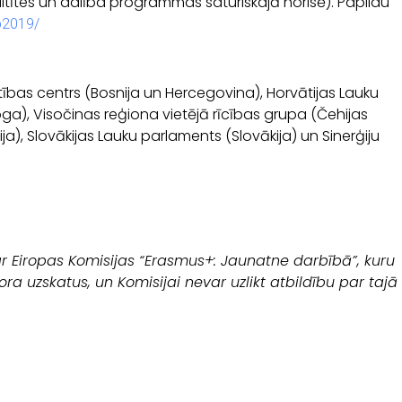
tītes un dalība programmas saturiskajā norisē). Papildu
p2019/
īstības centrs (Bosnija un Hercegovina), Horvātijas Lauku
oga), Visočinas reģiona vietējā rīcības grupa (Čehijas
a), Slovākijas Lauku parlaments (Slovākija) un Sinerģiju
 ar Eiropas Komisijas “Erasmus+: Jaunatne darbībā”, kuru
a uzskatus, un Komisijai nevar uzlikt atbildību par tajā