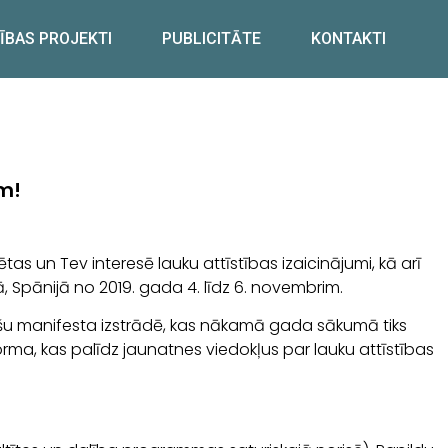
ĪBAS PROJEKTI
PUBLICITĀTE
KONTAKTI
m!
tas un Tev interesē lauku attīstības izaicinājumi, kā arī
, Spānijā no 2019. gada 4. līdz 6. novembrim.
ešu manifesta izstrādē, kas nākamā gada sākumā tiks
orma, kas palīdz jaunatnes viedokļus par lauku attīstības