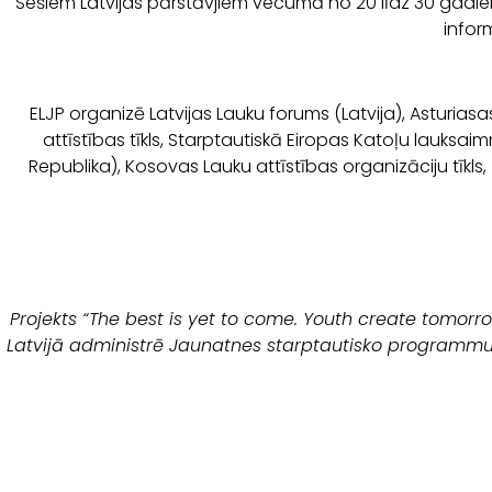
Sešiem Latvijas pārstāvjiem vecumā no 20 līdz 30 gadie
infor
ELJP organizē Latvijas Lauku forums (Latvija), Asturiasa
attīstības tīkls, Starptautiskā Eiropas Katoļu lauksa
Republika), Kosovas Lauku attīstības organizāciju tīkls
Projekts “The best is yet to come. Youth create tomorro
Latvijā administrē Jaunatnes starptautisko programmu aģ