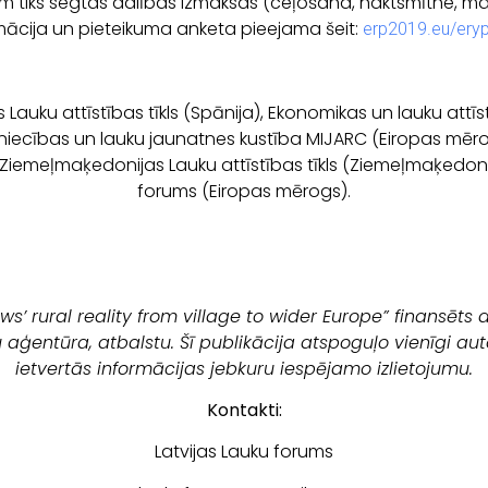
m tiks segtas dalības izmaksas (ceļošana, naktsmītne, mal
mācija un pieteikuma anketa pieejama šeit:
erp2019.eu/ery
s Lauku attīstības tīkls (Spānija), Ekonomikas un lauku att
imniecības un lauku jaunatnes kustība MIJARC (Eiropas mēr
, Ziemeļmaķedonijas Lauku attīstības tīkls (Ziemeļmaķedonij
forums (Eiropas mērogs).
ws’ rural reality from village to wider Europe” finansēts
entūra, atbalstu. Šī publikācija atspoguļo vienīgi autor
ietvertās informācijas jebkuru iespējamo izlietojumu.
Kontakti:
Latvijas Lauku forums