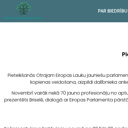
PAR BIEDRĪBU
P
Pieteikšanās Otrajam Eiropas Lauku jauniešu parlamentam 
kopienas veidošana, aizpildi dalībnieka anke
Novembrī vairāk nekā 70 jauno profesionāļu no aptu
prezentēts Briselē, dialogā ar Eiropas Parlamenta pārstā