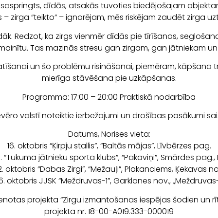
kļūst saspringts, dīdās, atsakās tuvoties biedējošajam objekta
s – zirga “teikto” – ignorējam, mēs riskējam zaudēt zirga 
dāk. Redzot, ka zirgs vienmēr dīdās pie tīrīšanas, segloša
 mainītu. Tas mazinās stresu gan zirgam, gan jātniekam 
katīšanai un šo problēmu risināšanai, piemēram, kāpšana tre
mierīga stāvēšana pie uzkāpšanas.
Programma: 17:00 – 20:00 Praktiskā nodarbība
vēro valstī noteiktie ierbežojumi un drošības pasākumi sais
Datums, Norises vieta:
16. oktobris “Ķirpju stallis”, “Baltās mājas”, Līvbērzes pag.
 b. “Tukuma jātnieku sporta klubs”, “Pakaviņi”, Smārdes pag.,
2. oktobris “Dabas Zirgi”, “Mežauļi”, Plakanciems, Ķekavas no
6. oktobris JJSK “Meždruvas-1”, Garklanes nov., „Meždruvas-
stenotas projekta “Zirgu izmantošanas iespējas šodien un rī
projekta nr. 18-00-A019.333-000019