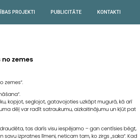
ĪBAS PROJEKTI
PUBLICITĀTE
KONTAKTI
s no zemes
no zemes”.
ināšana”.
, kopjot, seglojot, gatavojoties uzkāpt mugurā, kā arī
kuma dēļ var radīt satraukumu, aizkaitinājumu un kļūt pat
pdraudēta, tas darīs visu iespējamo – gan centīsies bēgt,
 savu izpratnes līmeni, neticam tam, ko zirgs „saka”. Kad