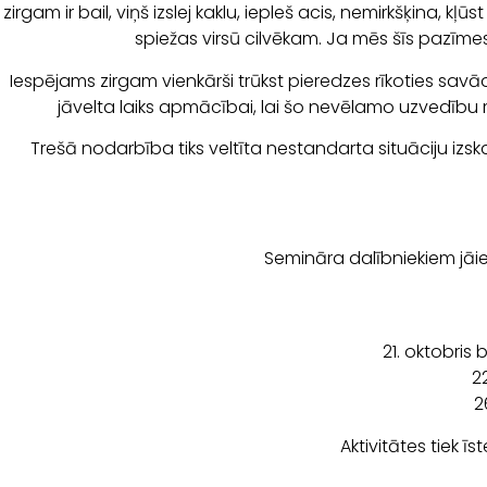
zirgam ir bail, viņš izslej kaklu, iepleš acis, nemirkšķina, 
spiežas virsū cilvēkam. Ja mēs šīs pazīme
Iespējams zirgam vienkārši trūkst pieredzes rīkoties savā
jāvelta laiks apmācībai, lai šo nevēlamo uzvedību
Trešā nodarbība tiks veltīta nestandarta situāciju izs
Semināra dalībniekiem jāie
21. oktobris
2
2
Aktivitātes tiek ī