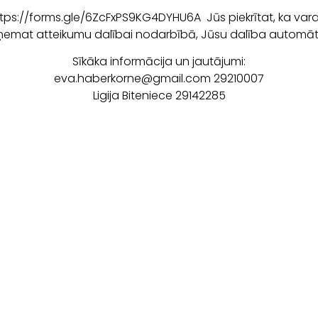
s://forms.gle/6ZcFxPS9KG4DYHU6A Jūs piekrītat, ka varat t
mat atteikumu dalībai nodarbībā, Jūsu dalība automātisk
Sīkāka informācija un jautājumi:
eva.haberkorne@gmail.com 29210007
Ligija Biteniece 29142285