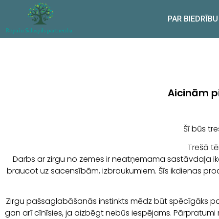
PAR BIEDRĪBU
Aicinām p
Šī būs tr
Trešā tē
Darbs ar zirgu no zemes ir neatņemama sastāvdaļa ikdi
braucot uz sacensībām, izbraukumiem. Šīs ikdienas proced
Zirgu pašsaglabāšanās instinkts mēdz būt spēcīgāks par i
gan arī cīnīsies, ja aizbēgt nebūs iespējams. Pārpratumi