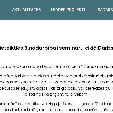
AKTUALITĀTES
LEADER PROJEKTI
SADARB
ieteikties 3.nodarbībai semināru ciklā Darb
ešā, noslēdzošā nodarbība semināru ciklā “Darbs ar zirgu 
ma/nodarbība: “Īpašās situācijas jeb problēmsituāciju ris
enas saskarsmē ar zirgu – vedot pie rokas no un uz aploku
ūras iekļauj situācijas, kas zirga baiļu vai pieredzes trū
bīstamas kā zirgam, tā cilvēkam.
emācīto uzvedību. Ja zirgs jutīsies, ka viņa drošība ir a
 rodas tad, kad mēs, raugoties uz pasauli ar savām acīm un