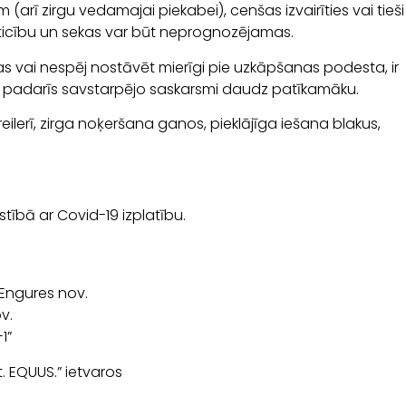
m (arī zirgu vedamajai piekabei), cenšas izvairīties vai tieši
uzticību un sekas var būt neprognozējamas.
nas vai nespēj nostāvēt mierīgi pie uzkāpšanas podesta, ir
un padarīs savstarpējo saskarsmi daudz patīkamāku.
ilerī, zirga noķeršana ganos, pieklājīga iešana blakus,
tībā ar Covid-19 izplatību.
 Engures nov.
v.
1”
t. EQUUS.” ietvaros