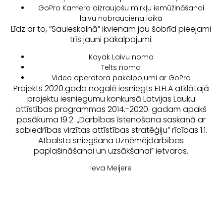
GoPro Kamera aizraujošu mirkļu iemūžināšanai
laivu nobrauciena laikā
Līdz ar to, “Sauleskalnā” ikvienam jau šobrīd pieejami
trīs jauni pakalpojumi:
Kayak Laivu noma
Telts noma
Video operatora pakalpojumi ar GoPro
Projekts 2020.gada nogalē iesniegts ELFLA atklātajā
projektu iesniegumu konkursā Latvijas Lauku
attīstības programmas 2014.-2020. gadam apakš
pasākuma 19.2. „Darbības īstenošana saskaņā ar
sabiedrības virzītas attīstības stratēģiju” rīcības 1.1.
Atbalsta sniegšana Uzņēmējdarbības
paplašināšanai un uzsākšanai” ietvaros.
Ieva Meijere