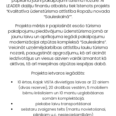
papildina jauni pakalpojumi tūrisma nozarē. Ar
LEADER daļēju finanšu atbalstu tiek īstenots projekts
“Kvalitatīva ūdenstūrisma attīstība Ropažu novada
“Sauleskalnā””.
Projekta mērķis ir paplašināt esošo tūrisma
pakalpojumu piedāvājumu ūdenstūrisma jomā ar
jaunu laivu un aprīkojuma iegādi pakalpojumu
modernizācijai atpūtas kompleksā “Sauleskalns”.
Veicināt uzņēmējdarbības attīstību lauku tūrisma
nozarē, paaugstināt apgrozījumu, kā arī aicināt
iedzīvotājus un viesus aizvien vairāk izmantot kā
aktīvas, tā arī mierpilnas atpūtas iespējas dabā.
Projekta ietvaros iegādāts:
10 ērtas, Kajak VISTA divvietīgas laivas ar 22 airiem
(divas rezervei), 20 drošības vestēm, 5 mobiliem
bērnu krēsliņiem un 10 mantu uzglabāšanas
somām komplektācijā;
piekabe laivu transportēšanai
sešstaru zvaigznes telts (mantu novietošanai,
piknikam u.c. nepieciešamībām)