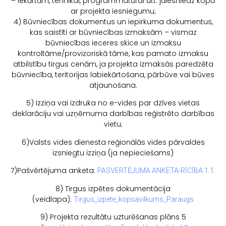
– iekārtām, tehnikai, programmatūrai utt. jāiesniedz kopā
ar projekta iesniegumu;
4) Būvniecības dokumentus un iepirkuma dokumentus,
kas saistīti ar būvniecības izmaksām – vismaz
būvniecības ieceres skice un izmaksu
kontroltāme/provizoriskā tāme, kas pamato izmaksu
atbilstību tirgus cenām, ja projekta izmaksās paredzēta
būvniecība, teritorijas labiekārtošana, pārbūve vai būves
atjaunošana.
5) Izziņa vai izdruka no e-vides par dzīves vietas
deklarāciju vai uzņēmuma darbības reģistrēto darbības
vietu;
6)Valsts vides dienesta reģionālās vides pārvaldes
izsniegtu izziņa (ja nepieciešams)
7)Pašvērtējuma anketa:
PASVERTĒJUMA ANKETA-RĪCĪBA 1.1.
8) Tirgus izpētes dokumentācija
(veidlapa):
Tirgus_izpete_kopsavilkums_Paraugs
9) Projekta rezultātu uzturēšanas plāns 5