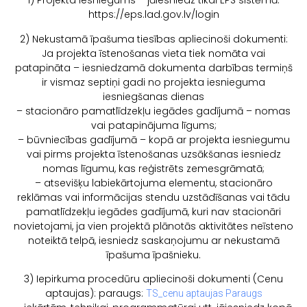
1) Projekta iesniegums – jāiesniedz tikai EPS sistēmā:
https://eps.lad.gov.lv/login
2) Nekustamā īpašuma tiesības apliecinoši dokumenti:
Ja projekta īstenošanas vieta tiek nomāta vai
patapināta – iesniedzamā dokumenta darbības termiņš
ir vismaz septiņi gadi no projekta iesnieguma
iesniegšanas dienas
– stacionāro pamatlīdzekļu iegādes gadījumā – nomas
vai patapinājuma līgums;
– būvniecības gadījumā – kopā ar projekta iesniegumu
vai pirms projekta īstenošanas uzsākšanas iesniedz
nomas līgumu, kas reģistrēts zemesgrāmatā;
– atsevišķu labiekārtojuma elementu, stacionāro
reklāmas vai informācijas stendu uzstādīšanas vai tādu
pamatlīdzekļu iegādes gadījumā, kuri nav stacionāri
novietojami, ja vien projektā plānotās aktivitātes neīsteno
noteiktā telpā, iesniedz saskaņojumu ar nekustamā
īpašuma īpašnieku.
3) Iepirkuma procedūru apliecinoši dokumenti (Cenu
aptaujas): paraugs:
TS_cenu aptaujas Paraugs