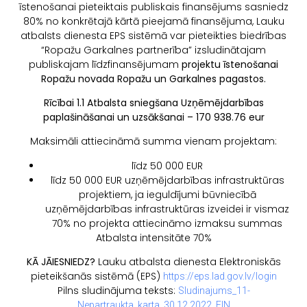
īstenošanai pieteiktais publiskais finansējums sasniedz
80% no konkrētajā kārtā pieejamā finansējuma, Lauku
atbalsts dienesta EPS sistēmā var pieteikties biedrības
“Ropažu Garkalnes partnerība” izsludinātajam
publiskajam līdzfinansējumam
projektu īstenošanai
Ropažu novada Ropažu un Garkalnes pagastos.
Rīcībai 1.1 Atbalsta sniegšana Uzņēmējdarbības
paplašināšanai un uzsākšanai –
170 938.76 eur
Maksimāli attiecināmā summa vienam projektam:
līdz 50 000 EUR
līdz 50 000 EUR uzņēmējdarbības infrastruktūras
projektiem, ja ieguldījumi būvniecībā
uzņēmējdarbības infrastruktūras izveidei ir vismaz
70% no projekta attiecināmo izmaksu summas
Atbalsta intensitāte 70%
KĀ JĀIESNIEDZ?
Lauku atbalsta dienesta Elektroniskās
pieteikšanās sistēmā (EPS)
https://eps.lad.gov.lv/login
Pilns sludinājuma teksts:
Sludinajums_11-
Nepartraukta_karta_30.12.2022_FIN