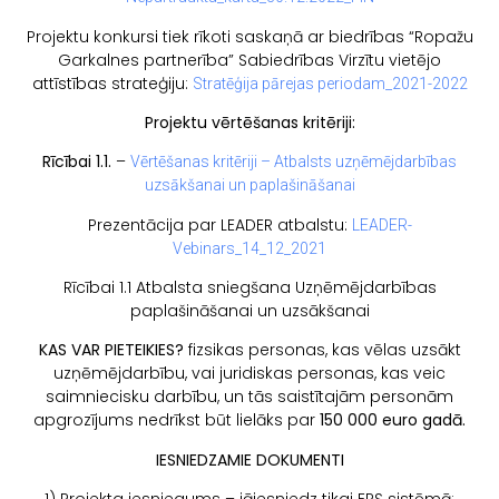
Projektu konkursi tiek rīkoti saskaņā ar biedrības “Ropažu
Garkalnes partnerība” Sabiedrības Virzītu vietējo
attīstības strateģiju:
Stratēģija pārejas periodam_2021-2022
Projektu vērtēšanas kritēriji:
Rīcībai 1.1.
–
Vērtēšanas kritēriji – Atbalsts uzņēmējdarbības
uzsākšanai un paplašināšanai
Prezentācija par LEADER atbalstu:
LEADER-
Vebinars_14_12_2021
Rīcībai 1.1 Atbalsta sniegšana Uzņēmējdarbības
paplašināšanai un uzsākšanai
KAS VAR PIETEIKIES?
fizsikas personas, kas vēlas uzsākt
uzņēmējdarbību, vai juridiskas personas, kas veic
saimniecisku darbību, un tās saistītajām personām
apgrozījums nedrīkst būt lielāks par
150 000 euro gadā.
IESNIEDZAMIE DOKUMENTI