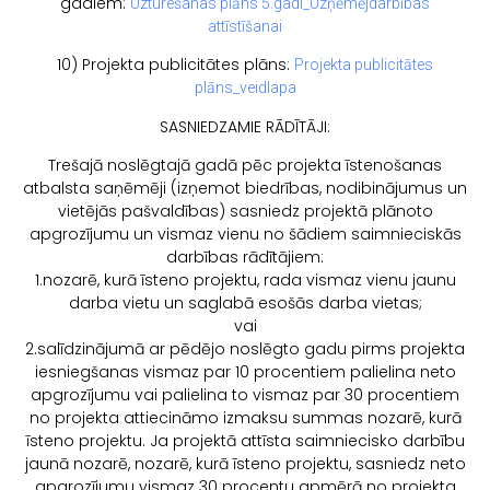
gadiem:
Uzturešanas plāns 5.gadi_Uzņēmējdarbības
attīstīšanai
10) Projekta publicitātes plāns:
Projekta publicitātes
plāns_veidlapa
SASNIEDZAMIE RĀDĪTĀJI:
Trešajā noslēgtajā gadā pēc projekta īstenošanas
atbalsta saņēmēji (izņemot biedrības, nodibinājumus un
vietējās pašvaldības) sasniedz projektā plānoto
apgrozījumu un vismaz vienu no šādiem saimnieciskās
darbības rādītājiem:
1.nozarē, kurā īsteno projektu, rada vismaz vienu jaunu
darba vietu un saglabā esošās darba vietas;
vai
2.salīdzinājumā ar pēdējo noslēgto gadu pirms projekta
iesniegšanas vismaz par 10 procentiem palielina neto
apgrozījumu vai palielina to vismaz par 30 procentiem
no projekta attiecināmo izmaksu summas nozarē, kurā
īsteno projektu. Ja projektā attīsta saimniecisko darbību
jaunā nozarē, nozarē, kurā īsteno projektu, sasniedz neto
apgrozījumu vismaz 30 procentu apmērā no projekta