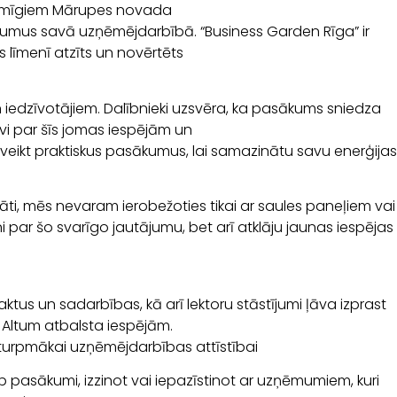
iksmīgiem Mārupes novada
sākumus savā uzņēmējdarbībā. “Business Garden Rīga” ir
 līmenī atzīts un novērtēts
 iedzīvotājiem. Dalībnieki uzsvēra, ka pasākums sniedza
vi par šīs jomas iespējām un
 veikt praktiskus pasākumus, lai samazinātu savu enerģijas
āti, mēs nevaram ierobežoties tikai ar saules paneļiem vai
 par šo svarīgo jautājumu, bet arī atklāju jaunas iespējas
tus un sadarbības, kā arī lektoru stāstījumi ļāva izprast
r Altum atbalsta iespējām.
lu turpmākai uzņēmējdarbības attīstībai
 pasākumi, izzinot vai iepazīstinot ar uzņēmumiem, kuri