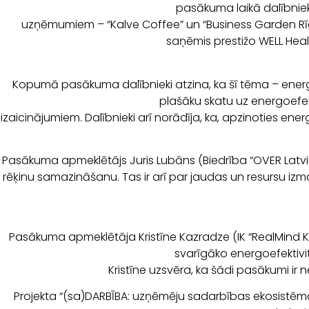
pasākuma laikā dalībnie
uzņēmumiem – “Kalve Coffee” un “Business Garden Rīga”
saņēmis prestižo WELL Heal
Kopumā pasākuma dalībnieki atzina, ka šī tēma – energo
plašāku skatu uz energoefek
izaicinājumiem. Dalībnieki arī norādīja, ka, apzinoties e
Pasākuma apmeklētājs Juris Lubāns (Biedrība “OVER Latvia”
rēķinu samazināšanu. Tas ir arī par jaudas un resursu izm
Pasākuma apmeklētāja Kristīne Kazradze (IK “RealMind KK”
svarīgāko energoefektivit
Kristīne uzsvēra, ka šādi pasākumi ir 
Projekta “(sa)DARBĪBA: uzņēmēju sadarbības ekosistēmas