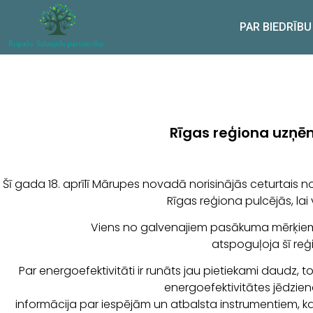
PAR BIEDRĪBU
Rīgas reģiona uzņē
Šī gada 18. aprīlī Mārupes novadā norisinājās ceturtai
Rīgas reģiona pulcējās, la
Viens no galvenajiem pasākuma mērķiem 
atspoguļoja šī reģ
Par energoefektivitāti ir runāts jau pietiekami daudz,
energoefektivitātes jēdzien
informācija par iespējām un atbalsta instrumentiem, k