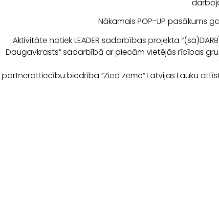
darboja
Nākamais POP-UP pasākums gaid
Aktivitāte notiek LEADER sadarbības projekta “(sa)DAR
Daugavkrasts” sadarbībā ar piecām vietējās rīcības grup
partnerattiecību biedrība “Zied zeme” Latvijas Lauku attī