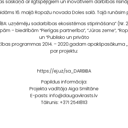
s saskaņā ar ilgtspējīgiem un inovatīviem darbības risin
āms 16. maijā Ropažu novada Doles salā. Tajā runāsim 
BĪBA: uzņēmēju sadarbības ekosistēmas stiprināšana” (Nr. 
ām – biedrībām “Pierīgas partnerība”, “Jūras zeme”, “Ropa
un “Publisko un privāto
stības programmas 2014. – 2020.gadam apakšpasākuma „Star
par projektu:
https://ej.uz/sa_DARBIBA
Papildus informācija:
Projekta vadītāja Aiga Smiltāne
E-pasts: info@daugavkrasts.lv
Tālrunis: +371 25418113