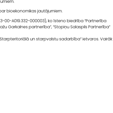
ājumiem.
par bioekonomikas jautājumiem.
23-00-A019.332-000003), ko īsteno biedrība “Partnerība
žu Garkalnes partnerība”, “Stopiņu Salaspils Partnerība”
pteritoriālā un starpvalstu sadarbība” ietvaros. Vairāk