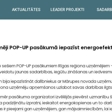
AKTUALITĀTES
LEADER PROJEKTI
SADARB
mēji POP-UP pasākumā iepazīst energoefekti
s no sešiem POP-UP pasākumiem Rīgas reģiona uzņēmējiem 
i veidotu jaunas sadarbības, iegūtu zināšanas un iedvesm
bija iepazīstināt dalībniekus ar Mārupes novada uzņēmum
iona uzņēmēju apņemšanos uzlabot savas darbības ilgtspē
 tomēr pasākuma organizatori izvēlējās pievērst uzmanību š
a padziļinātu izpratni, ieskaitot energokopienas un to darb
as ir pieejami gan uzņēmējiem, gan mājsaimniecībām, lai i