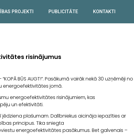
ĪBAS PROJEKTI
PUBLICITĀTE
KONTAKTI
vitātes risinājumus
– “KOPĀ BŪS AUGT!”. Pasākumā vairāk nekā 30 uzņēmēji no
u energoefektivitātes jomā.
u energoefektivitātes risinājumiem, kas
ju un efektivitāti.
ī jēdziena plašumam. Dalībniekus aicināja iepazīties ar
ības principus. Tika sniegta
eviestu energoefektivitātes pasākumus. Bet galvenais –