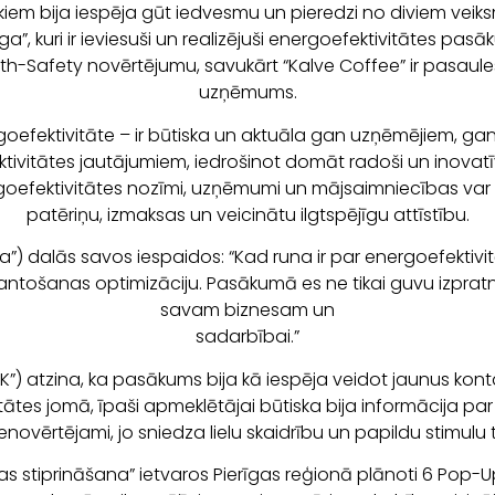
kiem bija iespēja gūt iedvesmu un pieredzi no diviem ve
, kuri ir ieviesuši un realizējuši energoefektivitātes pa
th-Safety novērtējumu, savukārt “Kalve Coffee” ir pasaules
uzņēmums.
efektivitāte – ir būtiska un aktuāla gan uzņēmējiem, gan
tivitātes jautājumiem, iedrošinot domāt radoši un inovatī
nergoefektivitātes nozīmi, uzņēmumi un mājsaimniecības var
patēriņu, izmaksas un veicinātu ilgtspējīgu attīstību.
) dalās savos iespaidos: “Kad runa ir par energoefektivit
antošanas optimizāciju. Pasākumā es ne tikai guvu izpratni
savam biznesam un
sadarbībai.”
) atzina, ka pasākums bija kā iespēja veidot jaunus kontak
ātes jomā, īpaši apmeklētājai būtiska bija informācija pa
nenovērtējami, jo sniedza lielu skaidrību un papildu stimu
 stiprināšana” ietvaros Pierīgas reģionā plānoti 6 Pop-Up