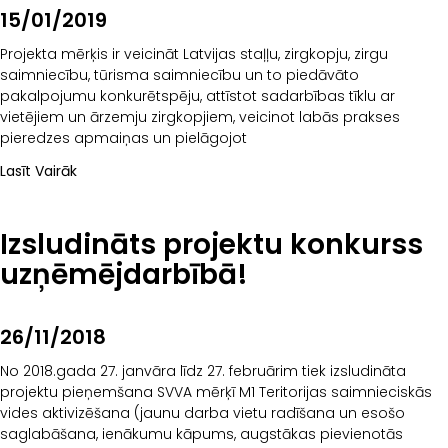
15/01/2019
Projekta mērķis ir veicināt Latvijas staļļu, zirgkopju, zirgu
saimniecību, tūrisma saimniecību un to piedāvāto
pakalpojumu konkurētspēju, attīstot sadarbības tīklu ar
vietējiem un ārzemju zirgkopjiem, veicinot labās prakses
pieredzes apmaiņas un pielāgojot
Lasīt Vairāk
Izsludināts projektu konkurss
uzņēmējdarbībā!
26/11/2018
No 2018.gada 27. janvāra līdz 27. februārim tiek izsludināta
projektu pieņemšana SVVA mērķī M1 Teritorijas saimnieciskās
vides aktivizēšana (jaunu darba vietu radīšana un esošo
saglabāšana, ienākumu kāpums, augstākas pievienotās