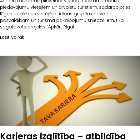
Ar mērķi attīstīt un pilnveidot vienotu tūrisma produktu
piedāvājumu vietējiem un ārvalstu tūristiem, sadarbojoties
Rīgas apkārtnes vietējām rīcības grupām, novadu
pašvaldībām un tūrisma pakalpojumu sniedzējiem, tika
sagatavots projekts “Apkārt Rīgai
Lasīt Vairāk
Karjeras izglītība – atbildība