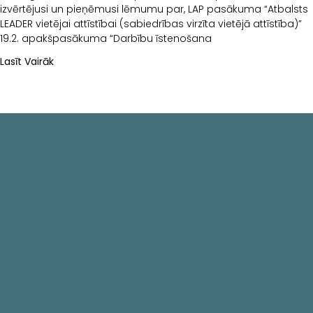
izvērtējusi un pieņēmusi lēmumu par, LAP pasākuma “Atbalsts
LEADER vietējai attīstībai (sabiedrības virzīta vietējā attīstība)”
19.2. apakšpasākuma “Darbību īstenošana
Lasīt Vairāk