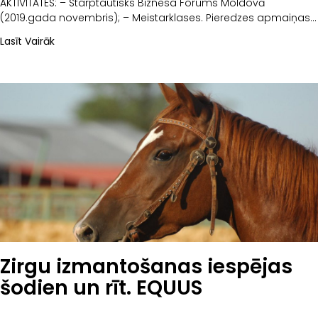
AKTIVITĀTES: – Starptautisks Biznesa Forums Moldovā
(2019.gada novembris); – Meistarklases. Pieredzes apmaiņas
darbnīca.
Lasīt Vairāk
Zirgu izmantošanas iespējas
šodien un rīt. EQUUS