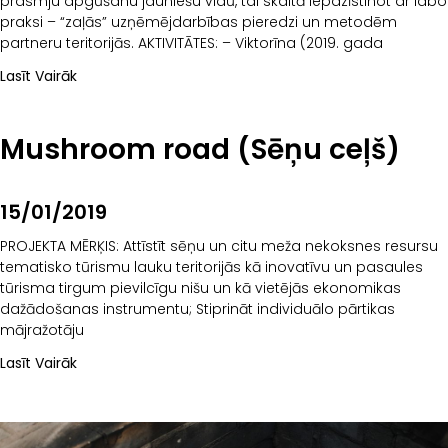
prasmju apgūšanu jauniešu vidū, tai skaitā iepazīstinot ar labo
praksi – “zaļās” uzņēmējdarbības pieredzi un metodēm
partneru teritorijās. AKTIVITĀTES: – Viktorīna (2019. gada
Lasīt Vairāk
Mushroom road (Sēņu ceļš)
15/01/2019
PROJEKTA MĒRĶIS: Attīstīt sēņu un citu meža nekoksnes resursu
tematisko tūrismu lauku teritorijās kā inovatīvu un pasaules
tūrisma tirgum pievilcīgu nišu un kā vietējās ekonomikas
dažādošanas instrumentu; Stiprināt individuālo pārtikas
mājražotāju
Lasīt Vairāk