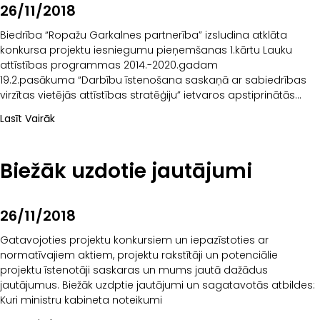
26/11/2018
Biedrība “Ropažu Garkalnes partnerība” izsludina atklāta
konkursa projektu iesniegumu pieņemšanas 1.kārtu Lauku
attīstības programmas 2014.-2020.gadam
19.2.pasākuma “Darbību īstenošana saskaņā ar sabiedrības
virzītas vietējās attīstības stratēģiju” ietvaros apstiprinātās
sabiedrības virzītās vietējās attīstības stratēģijas ieviešanai.
Lasīt Vairāk
Izsludināto
Biežāk uzdotie jautājumi
26/11/2018
Gatavojoties projektu konkursiem un iepazīstoties ar
normatīvajiem aktiem, projektu rakstītāji un potenciālie
projektu īstenotāji saskaras un mums jautā dažādus
jautājumus. Biežāk uzdptie jautājumi un sagatavotās atbildes:
Kuri ministru kabineta noteikumi