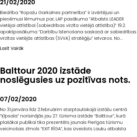
21/02/2020
Biedrība “Ropažu Garkalnes partnerība” ir izvērtējusi un
pieņēmusi lēmumus par, LAP pasākuma “Atbalsts LEADER
vietējai attīstībai (sabiedrības virzīta vietējā attīstība)” 19.2.
apakšpasākuma “Darbību īstenošana saskaņā ar sabiedrības
virzītas vietējās attīstības (SVVA) stratēģiju” ietvaros. No
21.12.2020.-21.01.2020. biedrībā “Ropažu Garkalnes partnerība”
Lasīt Vairāk
tika iesniegti 9 projektu iesniegumi: Rīcībā1.1. Atbalsta
sniegšana Uzņēmējdarbības paplašināšanai un uzsākšanai
Balttour 2020 izstāde
noslēgusies uz pozitīvas nots.
07/02/2020
No 31.janvāra līdz 2.februārim starptautiskajā izstāžu centrā
“Ķīpsala” norisinājās jau 27. tūrisma izstāde “Balttour”, kurā
plašākai publikai tika prezentēts jaunais Pierīgas tūrismu
veicinošais zīmols “EXIT RĪGA”, kas izveidots Lauku atbalsta