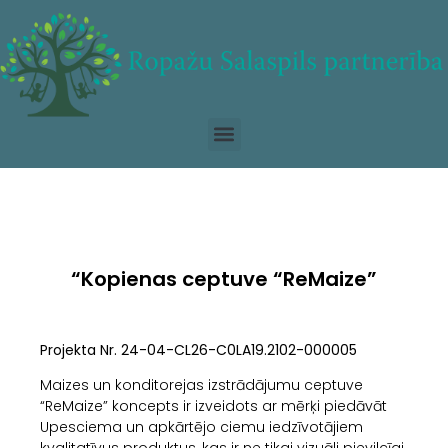
“Kopienas ceptuve “ReMaize”
Projekta Nr. 24-04-CL26-C0LA19.2102-000005
Maizes un konditorejas izstrādājumu ceptuve
“ReMaize” koncepts ir izveidots ar mērķi piedāvāt
Upesciema un apkārtējo ciemu iedzīvotājiem
kvalitatīvus produktus, kas ir ne tikai vizuāli pievilcīgi