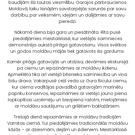
baudījām šīs tautas viesmīlību. Garajos pārbraucienos
Moldovā, laiku īsinājām savstarpējās sarunās par savu
darbību, par veiksmēm, idejām un dalījāmies ar savu
pieredzi.
Nākamā diena bija gara un piesātināta. Rīta pusē
piedalījāmies meistarklasē, kur vietējās saimnieces
demonstrēja aukstā pīrāga gatavošanu. Visos svētkos
un godos moldāvu mājās tiek gatavots šis gardums.
Kamēr pīrāgs gatavojās un atdzisa, devāmies ekskursijā
pa ciemu un iepazināmies ar moldāvu ikdienu.
Apmeklēta tika arī vietējā bitenieka saimniecība un viņa
bišu drava. Vakarpusē ceļš veda uz Gura Bicului ciemu,
kur ciema vadītājas pavadībā gatavojām marinētu
papriku konservos, iepazināmies ar vietējo jauno piena
lopkopības uzņēmēju un biezpiena ražotni, mielojāmies
ar moldāvu sautējumu un grilētiem baklažāniem.
Trešajā dienā iepazināmies ar moldāvu tradīcijām
Varnitas ciemā. Tur piedalījāmies tradicionālās moldāvu
kāzās – ar dziesmām, dejām un ēdieniem. Meistarklasē