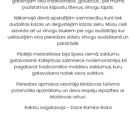
gatavojām viņu tradicionālos „golubcus”, pie mums
pazīstamos kāpostu tīteņus, vīnogu lapās.
Nākamajā dienā apskatījām saimniecību, kurā tiek
audzētas kazas un degustējām kazas sieru. Mūsu ceļš
aizveda arī uz vīnogu laukiem pie ogu audzētāja, kur
uzklausījām viņa pieredzes stāstu vīnogu audzēšanā un
pārstrādē.
Pēdējā meistarklase bija Speia ciemā, saldumu
gatavošanā. Kafejnīcas saimniece nodemonstrēja, kā
pagatavot tradicionālos moldāvu saldumus, kuru
gatavošana notiek visos svētkos.
Pieredzes apmaiņa veicināja Moldovas tūrisma
potenciāla apzināšanu un deva iespēju iepazīties ar
Moldovas virtuvi.
Rakstu sagatavoja – Dace Ramka-Boka