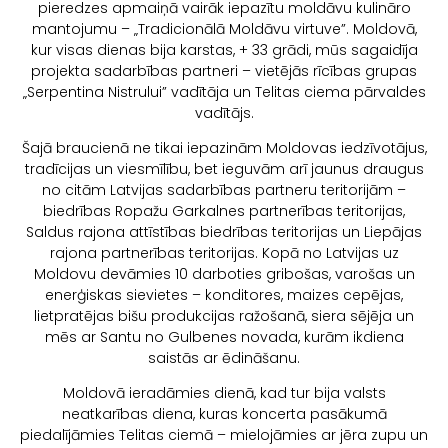
pieredzes apmaiņā vairāk iepazītu moldāvu kulināro
mantojumu – „Tradicionālā Moldāvu virtuve”. Moldovā,
kur visas dienas bija karstas, + 33 grādi, mūs sagaidīja
projekta sadarbības partneri – vietējās rīcības grupas
„Serpentina Nistrului” vadītāja un Telitas ciema pārvaldes
vadītājs.
Šajā braucienā ne tikai iepazinām Moldovas iedzīvotājus,
tradīcijas un viesmīlību, bet ieguvām arī jaunus draugus
no citām Latvijas sadarbības partneru teritorijām –
biedrības Ropažu Garkalnes partnerības teritorijas,
Saldus rajona attīstības biedrības teritorijas un Liepājas
rajona partnerības teritorijas. Kopā no Latvijas uz
Moldovu devāmies 10 darboties gribošas, varošas un
enerģiskas sievietes – konditores, maizes cepējas,
lietpratējas bišu produkcijas ražošanā, siera sējēja un
mēs ar Santu no Gulbenes novada, kurām ikdiena
saistās ar ēdināšanu.
Moldovā ieradāmies dienā, kad tur bija valsts
neatkarības diena, kuras koncerta pasākumā
piedalījāmies Telitas ciemā – mielojāmies ar jēra zupu un