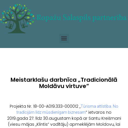
Meistarklašu darbnīca „Tradicionālā
Moldāvu virtuve”
Projekta Nr. 18-00-A019.333-000012 „
Tūrisma attīstība. No
” ietvaros no
tradīcijām līdz mūsdienīgam biznesam
2019.gada 27. līdz 30.augustam kopā ar Santu Kreišmani
(viesu mājas „Klintis” vadītāju) apmeklējām Moldovu, lai