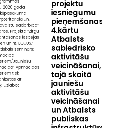
grammas
projektu
4.-2020.gada
iesniegumu
kšpasākuma
rpteritoriālā un
pieņemšanas
rpvalstu sadarbība”
4.kārtu
aros. Projekta “Zirgu
Atbalsts
antošanas iespējas
en un rīt. EQUUS.”
sabiedrisko
tiskais seminārs:
aktivitāšu
mācība
neriem/Jauniešu
veicināšanai,
ācība” Apmācības
tajā skaitā
eriem tiek
anizētas ar
jauniešu
ķi uzlabot
aktivitāšu
veicināšanai
un Atbalsts
publiskas
infrastruktūras