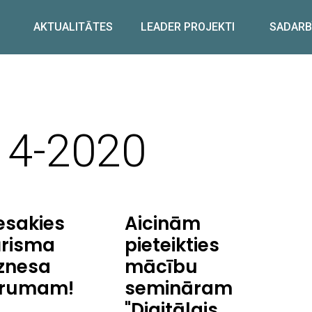
AKTUALITĀTES
LEADER PROJEKTI
SADARB
14-2020
esakies
Aicinām
ūrisma
pieteikties
znesa
mācību
orumam!
semināram
"Digitālais