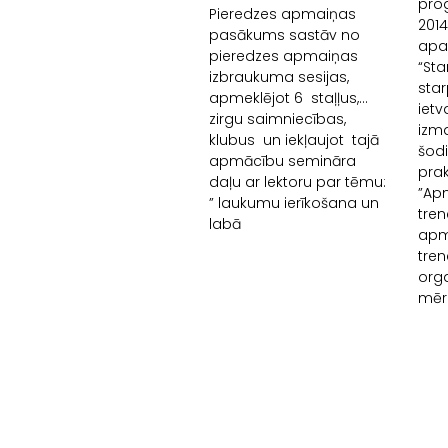
pro
Pieredzes apmaiņas
201
pasākums sastāv no
apa
pieredzes apmaiņas
“Sta
izbraukuma sesijas,
sta
apmeklējot 6 staļļus,
ietv
zirgu saimniecības,
izm
klubus un iekļaujot tajā
šodi
apmācību semināra
prak
daļu ar lektoru par tēmu:
”Ap
” laukumu ierīkošana un
tre
labā
apm
tren
org
mēr