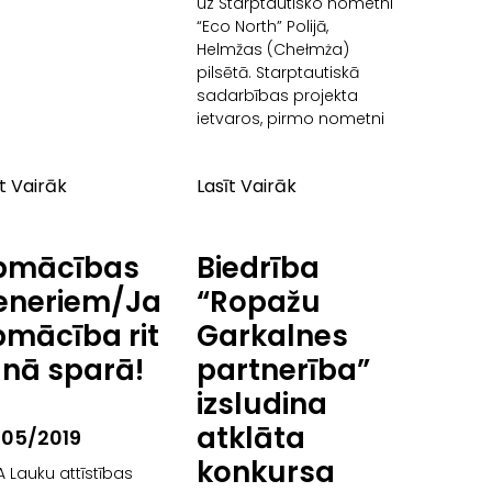
uz Starptautisko nometni
“Eco North” Polijā,
Helmžas (Chełmża)
pilsētā. Starptautiskā
sadarbības projekta
ietvaros, pirmo nometni
īt Vairāk
Lasīt Vairāk
pmācības
Biedrība
eneriem/Jauniešu
“Ropažu
mācība rit
Garkalnes
lnā sparā!
partnerība”
izsludina
atklāta
/05/2019
konkursa
A Lauku attīstības