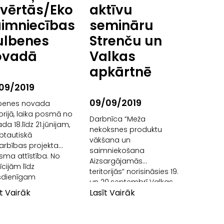
vērtās/Eko
aktīvu
aimniecības
semināru
ulbenes
Strenču un
ovadā
Valkas
apkārtnē
09/2019
09/09/2019
benes novada
torijā, laika posmā no
Darbnīca “Meža
ada 18.līdz 21.jūnijam,
nekoksnes produktu
ptautiskā
vākšana un
arbības projekta
saimniekošana
isma attīstība. No
Aizsargājamās
īcijām līdz
teritorijās” norisināsies 19.
dienīgam
un 20.septembrī Valkas
nesam” (Projekta
īt Vairāk
Lasīt Vairāk
un Strenču apkārtnē.
8-00-A19.333-000012)
Pieteikšanās rakstot:
aros, norisinājās
ropazigarkalne@gmail.com.
redzes apmaiņas un