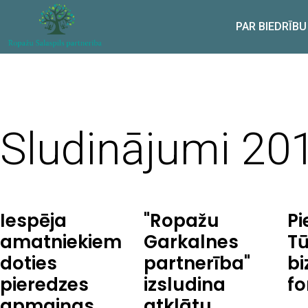
PAR BIEDRĪBU
Sludinājumi 20
Iespēja
"Ropažu
Pi
amatniekiem
Garkalnes
T
doties
partnerība"
bi
pieredzes
izsludina
f
apmaiņas
atklātu