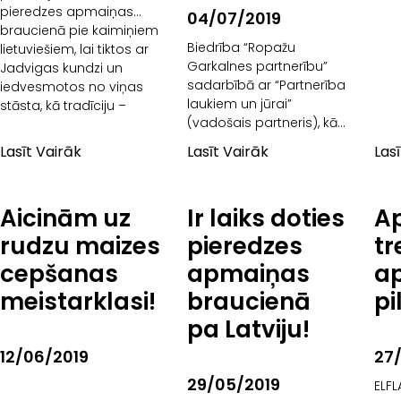
pieredzes apmaiņas
04/07/2019
braucienā pie kaimiņiem
Biedrība “Ropažu
lietuviešiem, lai tiktos ar
Garkalnes partnerību”
Jadvigas kundzi un
sadarbībā ar “Partnerība
iedvesmotos no viņas
laukiem un jūrai”
stāsta, kā tradīciju –
(vadošais partneris), kā
arī ar partnerību
Lasīt Vairāk
Lasīt Vairāk
Las
“Causeway Coast and
Glens LAG” un “Derry
and Strabane” no
Aicinām uz
Ir laiks doties
A
Ziemeļīrijas (Lielbritānija),
“Donegal LCDC
rudzu maizes
pieredzes
tr
cepšanas
apmaiņas
ap
meistarklasi!
braucienā
pi
pa Latviju!
12/06/2019
27
29/05/2019
ELFL