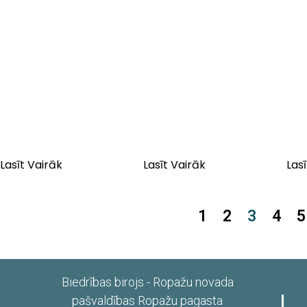
Lasīt Vairāk
Lasīt Vairāk
Las
1
2
3
4
5
Biedrības birojs - Ropažu novada
pašvaldības Ropažu pagasta