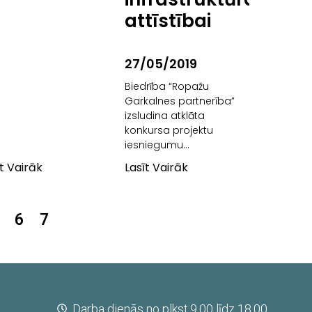
attīstībai
27/05/2019
Biedrība “Ropažu
Garkalnes partnerība”
izsludina atklāta
konkursa projektu
iesniegumu
pieņemšanas 4.kārtu Lauku
īt Vairāk
Lasīt Vairāk
attīstības programmas
2014.-2020.gadam
19.2.pasākuma “Darbību
6
7
īstenošana saskaņā ar
sabiedrības virzītas
vietējās attīstības
stratēģiju” ietvaros
apstiprinātās
sabiedrības virzītās
vietējās attīstības
Darba dienās no plkst.9.00 līdz 18.00