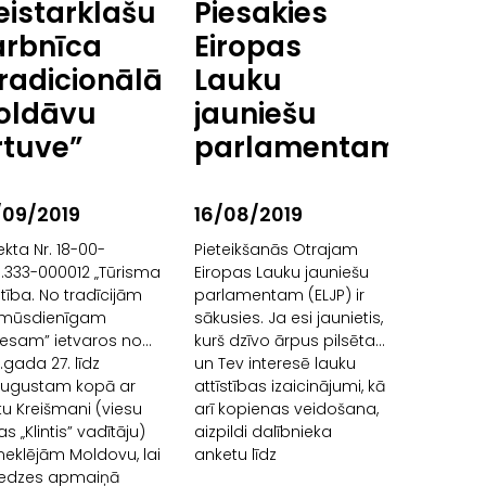
istarklašu
Piesakies
starklašu darbnīca –
arbnīca
Eiropas
radicionālā
Lauku
oldāvu
jauniešu
rtuve”
parlamentam!
/09/2019
16/08/2019
ekta Nr. 18-00-
Pieteikšanās Otrajam
.333-000012 „Tūrisma
Eiropas Lauku jauniešu
stība. No tradīcijām
parlamentam (ELJP) ir
z mūsdienīgam
sākusies. Ja esi jaunietis,
nesam” ietvaros no
kurš dzīvo ārpus pilsētas
.gada 27. līdz
un Tev interesē lauku
augustam kopā ar
attīstības izaicinājumi, kā
u Kreišmani (viesu
arī kopienas veidošana,
s „Klintis” vadītāju)
aizpildi dalībnieka
eklējām Moldovu, lai
anketu līdz
redzes apmaiņā