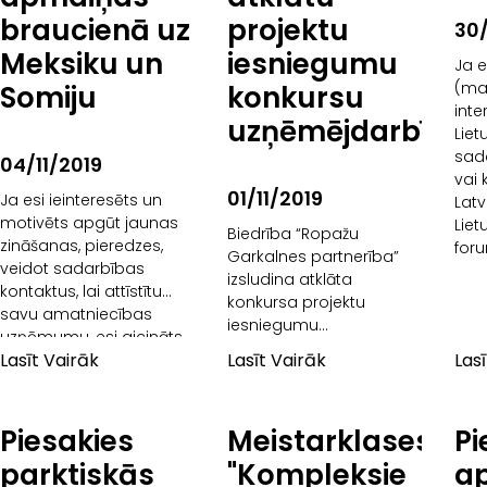
braucienā uz
projektu
30/
Meksiku un
iesniegumu
Ja 
(maz
Somiju
konkursu
inte
uzņēmējdarbībā
Liet
sad
04/11/2019
vai 
01/11/2019
Ja esi ieinteresēts un
Latv
motivēts apgūt jaunas
Liet
Biedrība “Ropažu
zināšanas, pieredzes,
for
Garkalnes partnerība”
veidot sadarbības
izsludina atklāta
kontaktus, lai attīstītu
konkursa projektu
savu amatniecības
iesniegumu
uzņēmumu, esi aicināts
pieņemšanas 5.kārtu
Lasīt Vairāk
Lasīt Vairāk
Las
iesniegt pieteikšanās
Biedrība “Ropažu
anketu un iespējams
Garkalnes partnerība”
tieši Tu dosies
izsludina atklāta
apmaksātā pieredzes
Piesakies
Meistarklases
Pi
konkursa projektu
apmaiņas
iesniegumu
parktiskās
"Kompleksie
a
pieņemšanas 5.kārtu Lauku