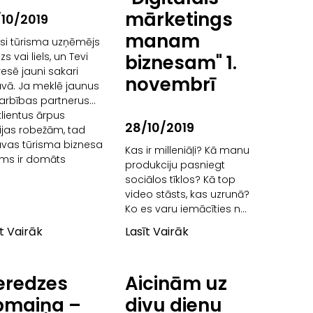
mārketings
10/2019
manam
esi tūrisma uzņēmējs
s vai liels, un Tevi
biznesam" 1.
resē jauni sakari
novembrī
uvā. Ja meklē jaunus
arbības partnerus
klientus ārpus
28/10/2019
ijas robežām, tad
uvas tūrisma biznesa
Kas ir milleniāļi? Kā manu
ums ir domāts
produkciju pasniegt
sociālos tīklos? Kā top
video stāsts, kas uzrunā?
Ko es varu iemācīties no
500 Latvijas labākajiem
īt Vairāk
Lasīt Vairāk
uzņēmumiem? Šie un vēl
citi jautājumi tiks
eredzes
Aicinām uz
pmaiņa –
divu dienu