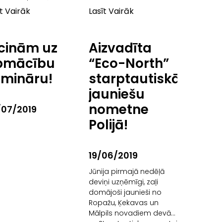
āk
īt Vairāk
Lasīt Vairāk
cinām uz
Aizvadīta
pmācību
“Eco-North”
emināru!
starptautiskā
jauniešu
nometne
/07/2019
Polijā!
19/06/2019
Jūnija pirmajā nedēļā
deviņi uzņēmīgi, zaļi
domājoši jaunieši no
”
Ropažu, Ķekavas un
Mālpils novadiem devās