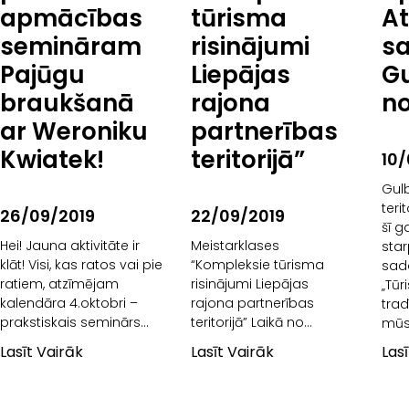
apmācības
tūrisma
At
attīstības programmas
2014.-2020.gadam
semināram
risinājumi
s
19.2.pasākuma “Darbību
Pajūgu
Liepājas
G
īstenošana saskaņā ar
sabiedrības virzītas
braukšanā
rajona
n
vietējās
ar Weroniku
partnerības
Kwiatek!
teritorijā”
10/
Gul
teri
26/09/2019
22/09/2019
šī g
Hei! Jauna aktivitāte ir
Meistarklases
star
klāt! Visi, kas ratos vai pie
“Kompleksie tūrisma
sad
ratiem, atzīmējam
risinājumi Liepājas
„Tūr
kalendāra 4.oktobri –
rajona partnerības
trad
prakstiskais seminārs
teritorijā” Laikā no
mūs
pajūgu braukšanā ar
18.-20.septembrim, BDR
biz
Lasīt Vairāk
Lasīt Vairāk
Las
Weroniku Kwiatek!!!
“Liepājas rajona
nr.1
Dalībnieki: projekta ‘’
partnerība” teritorijā,
ietv
Zirgu izmantošanas
projekta “Tūrisma
pie