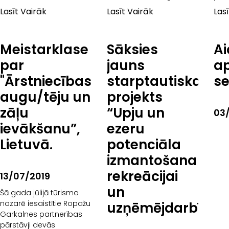
31.augustā Druvienas
atbildība) – biedrības
vair
Lasīt Vairāk
Lasīt Vairāk
Las
Latviskajā dzīvesziņas
darba
centrā norisinājās divu
dienu darbnīca „Meža
Meistarklase
Sāksies
Ai
nekoksnes produktu
pārstrāde un jaunu
par
jauns
a
produktu izstrāde”.
"Ārstniecības
starptautiskais
s
Darbnīcā piedalījās
augu/tēju un
projekts
zāļu
“Upju un
03
ievākšanu”,
ezeru
Lietuvā.
potenciāla
izmantošana
rekreācijai
13/07/2019
un
Šā gada jūlijā tūrisma
nozarē iesaistītie Ropažu
uzņēmējdarbībai
Garkalnes partnerības
pārstāvji devās